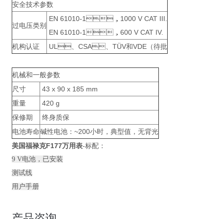
安全技术参数
EN 61010-1，1000 V CAT III.
过电压类别
EN 61010-1，600 V CAT IV.
机构认证
UL、CSA、TÜV和VDE（待批
机械和一般参数
尺寸
43 x 90 x 185 mm
重量
420 g
保修期
终身质保
电池寿命
碱性电池：
~200小时，典型值，无背光
美国
福禄克F177万用表
-标配：
9 V电池，已安装
测试线
用户手册
产品咨询