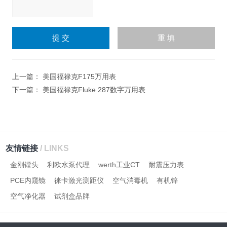
请
输
入
计算结果（填写阿拉伯数
字），如：三加四=7
上一篇：
美国福禄克F175万用表
下一篇：
美国福禄克Fluke 287数字万用表
友情链接
/ LINKS
金刚镗头
利欧水泵代理
werth工业CT
耐震压力表
PCE内窥镜
徕卡激光测距仪
空气消毒机
有机锌
空气净化器
试剂盒品牌