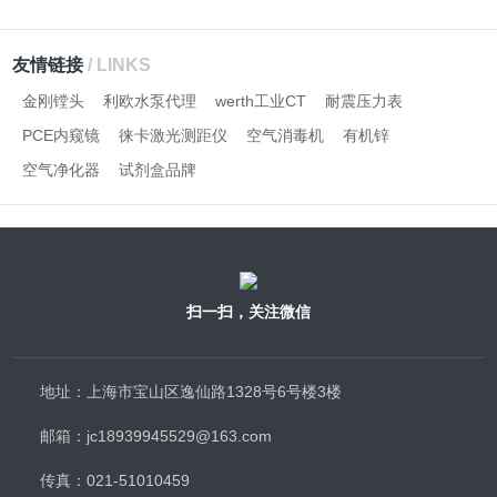
友情链接
/ LINKS
金刚镗头
利欧水泵代理
werth工业CT
耐震压力表
PCE内窥镜
徕卡激光测距仪
空气消毒机
有机锌
空气净化器
试剂盒品牌
扫一扫，关注微信
地址：上海市宝山区逸仙路1328号6号楼3楼
邮箱：jc18939945529@163.com
传真：021-51010459