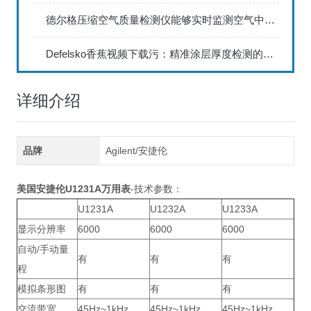
德尔格压缩空气质量检测仪能够实时监测空气中的污染物浓度
Defelsko香蕉视频下载污：精准涂层厚度检测的利器
详细介绍
品牌
Agilent/安捷伦
美国安捷伦U1231A万用表
-技术参数：
U1231A
U1232A
U1233A
显示分辨率
6000
6000
6000
自动/手动量
有
有
有
程
模拟条形图
有
有
有
交流带宽
45Hz~1kHz
45Hz~1kHz
45Hz~1kHz