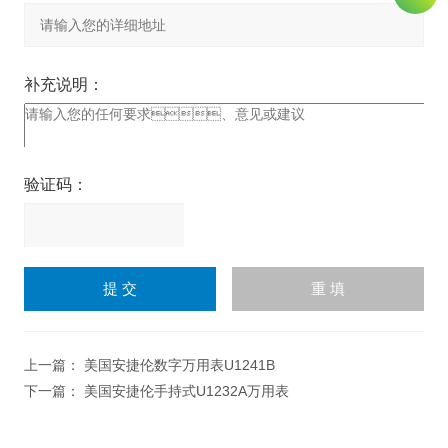
补充说明：
验证码：
请
输
入
计算结果（填写阿拉伯数
字），如：三加四=7
上一篇：
美国安捷伦数字万用表U1241B
下一篇：
美国安捷伦手持式U1232A万用表