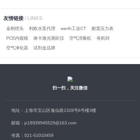
友情链接
/ LINKS
金刚镗头
利欧水泵代理
werth工业CT
耐震压力表
PCE内窥镜
徕卡激光测距仪
空气消毒机
有机锌
空气净化器
试剂盒品牌
扫一扫，关注微信
地址：上海市宝山区逸仙路1328号6号楼3楼
邮箱：jc18939945529@163.com
传真：021-51010459