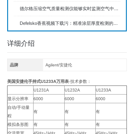
德尔格压缩空气质量检测仪能够实时监测空气中的污染物浓度
Defelsko香蕉视频下载污：精准涂层厚度检测的利器
详细介绍
品牌
Agilent/安捷伦
美国安捷伦手持式U1233A万用表
-技术参数：
U1231A
U1232A
U1233A
显示分辨率
6000
6000
6000
自动/手动量
有
有
有
程
模拟条形图
有
有
有
交流带宽
45Hz~1kHz
45Hz~1kHz
45Hz~1kHz